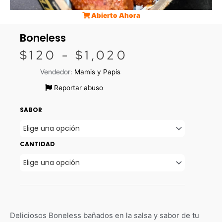
Abierto Ahora
Boneless
$
120
-
$
1,020
Rango
de
Vendedor:
Mamis y Papis
precios:
Reportar abuso
desde
$120
SABOR
hasta
$1,020
CANTIDAD
Deliciosos Boneless bañados en la salsa y sabor de tu